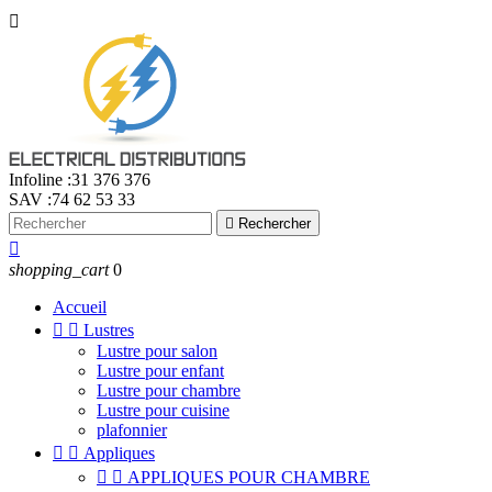

Infoline :
31 376 376
SAV :
74 62 53 33

Rechercher

shopping_cart
0
Accueil


Lustres
Lustre pour salon
Lustre pour enfant
Lustre pour chambre
Lustre pour cuisine
plafonnier


Appliques


APPLIQUES POUR CHAMBRE