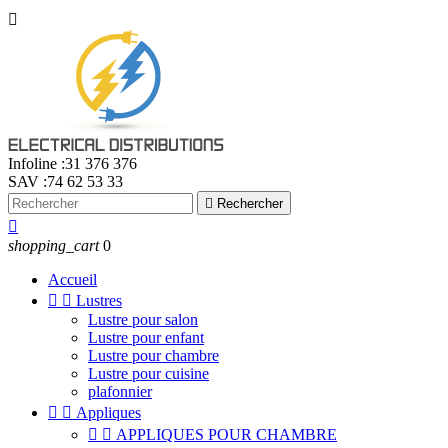

Infoline :
31 376 376
SAV :
74 62 53 33

Rechercher

shopping_cart
0
Accueil


Lustres
Lustre pour salon
Lustre pour enfant
Lustre pour chambre
Lustre pour cuisine
plafonnier


Appliques


APPLIQUES POUR CHAMBRE