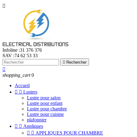

Infoline :
31 376 376
SAV :
74 62 53 33

Rechercher

shopping_cart
0
Accueil


Lustres
Lustre pour salon
Lustre pour enfant
Lustre pour chambre
Lustre pour cuisine
plafonnier


Appliques


APPLIQUES POUR CHAMBRE