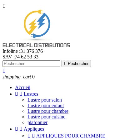

Infoline :
31 376 376
SAV :
74 62 53 33

Rechercher

shopping_cart
0
Accueil


Lustres
Lustre pour salon
Lustre pour enfant
Lustre pour chambre
Lustre pour cuisine
plafonnier


Appliques


APPLIQUES POUR CHAMBRE