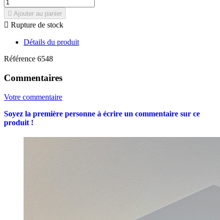

Ajouter au panier

Rupture de stock
Détails du produit
Référence
6548
Commentaires
Votre commentaire
Soyez la première personne à écrire un commentaire sur ce
produit !