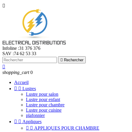

Infoline :
31 376 376
SAV :
74 62 53 33

Rechercher

shopping_cart
0
Accueil


Lustres
Lustre pour salon
Lustre pour enfant
Lustre pour chambre
Lustre pour cuisine
plafonnier


Appliques


APPLIQUES POUR CHAMBRE