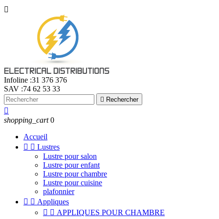

Infoline :
31 376 376
SAV :
74 62 53 33

Rechercher

shopping_cart
0
Accueil


Lustres
Lustre pour salon
Lustre pour enfant
Lustre pour chambre
Lustre pour cuisine
plafonnier


Appliques


APPLIQUES POUR CHAMBRE